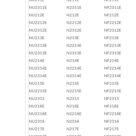
NU211E
N211E
NF211E
NU2311E
N2311E
NF2311E
NU212E
N212E
NF212E
NU2212E
N2212E
NF2212E
NU2312E
N2312E
NF2312E
NU213E
N213E
NF213E
NU2213E
N2213E
NF2213E
NU2313E
N2313E
NF2313E
NU214E
N214E
NF214E
NU2214E
N2214E
NF2214E
NU2314E
N2314E
NF2314E
NU215E
N215E
NF215E
NU2215E
N2215E
NF2215E
NU2315
N2315
NF2315
NU216E
N216E
NF216E
NU2216E
N2216E
NF2216E
NU2316
N2316
NF2316
NU217E
N217E
NF217E