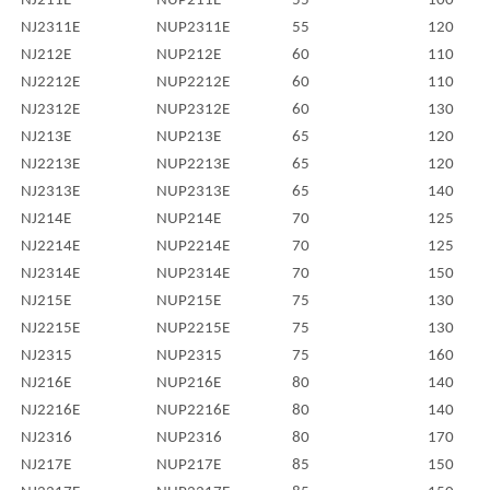
NJ211E
NUP211E
55
100
NJ2311E
NUP2311E
55
120
NJ212E
NUP212E
60
110
NJ2212E
NUP2212E
60
110
NJ2312E
NUP2312E
60
130
NJ213E
NUP213E
65
120
NJ2213E
NUP2213E
65
120
NJ2313E
NUP2313E
65
140
NJ214E
NUP214E
70
125
NJ2214E
NUP2214E
70
125
NJ2314E
NUP2314E
70
150
NJ215E
NUP215E
75
130
NJ2215E
NUP2215E
75
130
NJ2315
NUP2315
75
160
NJ216E
NUP216E
80
140
NJ2216E
NUP2216E
80
140
NJ2316
NUP2316
80
170
NJ217E
NUP217E
85
150