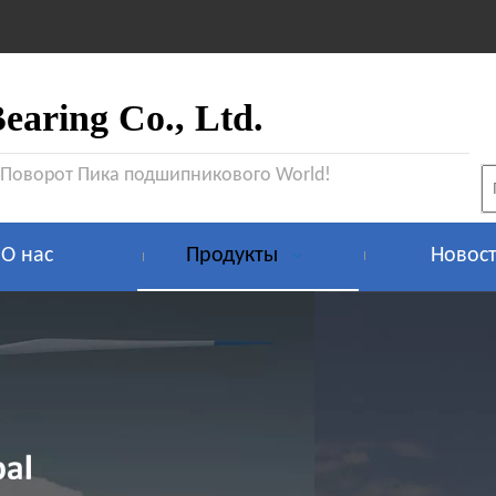
aring Co., Ltd.
 Поворот Пика подшипникового World!
О нас
Продукты
Новос