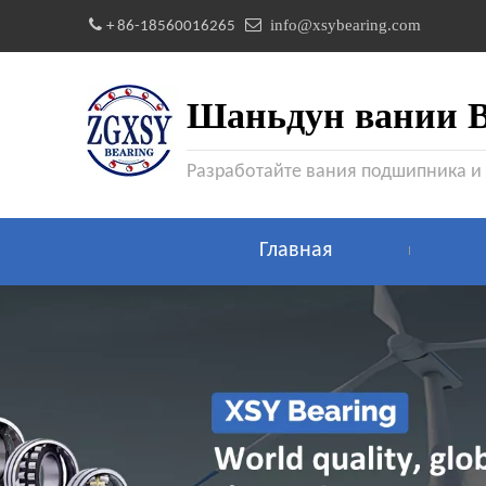


info@xsybearing.com
+ 86-18560016265
Шаньдун вании Be
Разработайте вания подшипника и
Главная