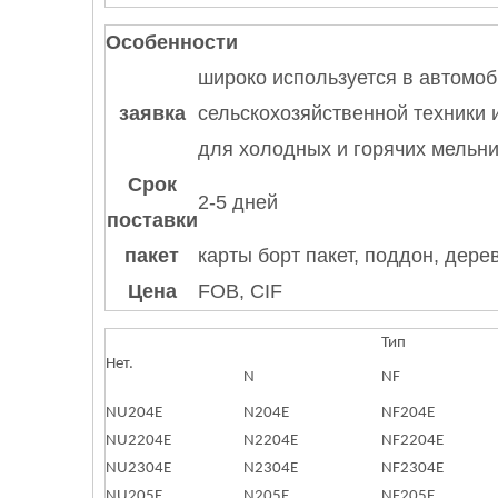
Особенности
широко используется в автомоб
заявка
сельскохозяйственной техники
для холодных и горячих мельни
Срок
2-5 дней
поставки
пакет
карты борт пакет, поддон, дер
Цена
FOB, CIF
Тип
Нет.
N
NF
NU204E
N204E
NF204E
NU2204E
N2204E
NF2204E
NU2304E
N2304E
NF2304E
NU205E
N205E
NF205E