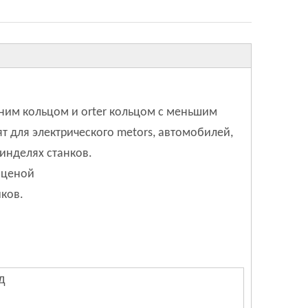
нним кольцом и orter кольцом с меньшим
 для электрического metors, автомобилей,
пинделях станков.
 ценой
ков.
д