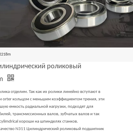
j2218m
илиндрический роликовый
8m
ика отделим. Так как их ролики линейно вступают в
и orter кольцом с меньшим коэффициентом трения, эти
ую емкость радиальной нагрузки, подходят для
билей, трансмиссионных валов, зубчатых валов и так
ylimdrical хороши на шпинделях станков.
качество N311 Цилиндрический роликовый подшипник