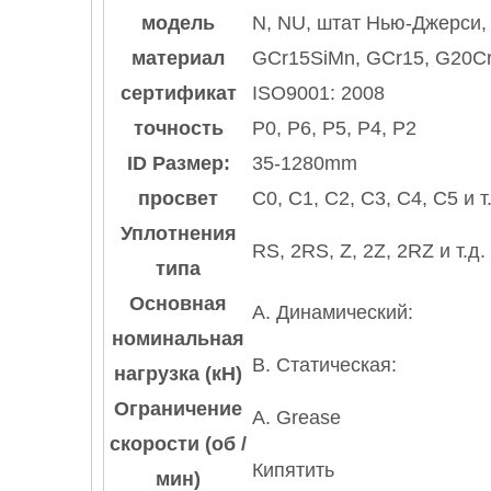
модель
N, NU, штат Нью-Джерси, 
материал
GCr15SiMn, GCr15, G20Cr
сертификат
ISO9001: 2008
точность
Р0, Р6, Р5, Р4, Р2
ID Размер:
35-1280mm
просвет
С0, С1, С2, С3, С4, С5 и т
Уплотнения
RS, 2RS, Z, 2Z, 2RZ и т.д.
типа
Основная
А. Динамический:
номинальная
B. Статическая:
нагрузка (кН)
Ограничение
A. Grease
скорости (об /
Кипятить
мин)