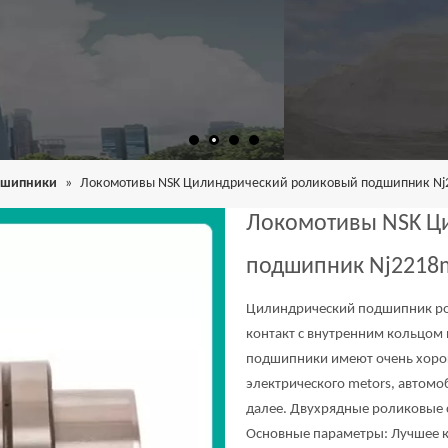
дшипники
»
Локомотивы NSK Цилиндрический роликовый подшипник N
Локомотивы NSK Ц
подшипник Nj221
Цилиндрический подшипник рол
контакт с внутренним кольцом 
подшипники имеют очень хорош
электрического metors, автомо
далее. Двухрядные роликовые c
Основные параметры: Лучшее 