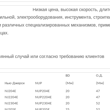
Низкая цена, высокая скорость, дли
ильной, электрооборудования, инструмента, строите
 и различных специализированных механизмов, прим
цах.
евянный случай или согласно требованию клиентов
BD
О.Д.
Нью-Джерси
NUP
(Мм)
(Мм)
NJ204E
NUP204E
20
47
NJ2204E
NUP2204E
20
47
NJ2304E
NUP2304E
20
52
NJ205E
NUP205E
25
52