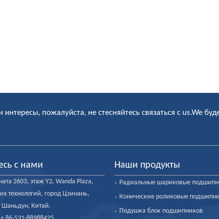
и интересы, пожалуйста, не стесняйтесь связаться с us.We буд
есь с нами
Наши продукты
ата 2603, этаж Y2, Wanda Plaza,
Радиальные шариковые подшип
их технологий, город Цзинань,
Конические роликовые подшипн
 Шаньдун, Китай.
Подушка блок подшипников
: + 86-531-88988425