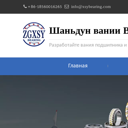


info@xsybearing.com
+ 86-18560016265
Шаньдун вании Be
Разработайте вания подшипника и
Главная