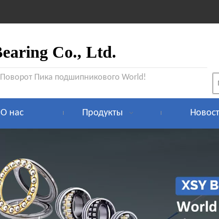
aring Co., Ltd.
 Поворот Пика подшипникового World!
О нас
Продукты
Новос