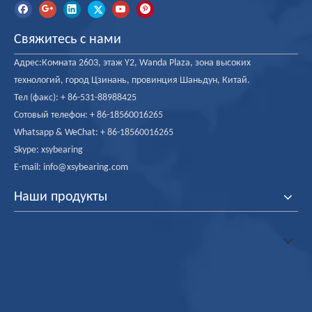
Свяжитесь с нами
Адрес:Комната 2603, этаж Y2, Wanda Plaza, зона высоких
технологий, город Цзинань, провинция Шаньдун, Китай.
Тел (факс): + 86-531-88988425
1205 Самоцентрирующиеся
Подшипник 1200
Сотовый телефон: + 86-18560016265
шариковый подшипник с
Самоцентрирующиеся
Whatsapp & WeChat: + 86-18560016265
закрепительной втулкой 25 *
шариковый подшипник для
52 * 15 мм
Shimano рыболовной
Skype: xsybearing
катушки
E-mail: info@xsybearing.com
Наши продукты
Низкий уровень шума
Однорядные с низким
Однорядные радиально-
уровнем шума машины