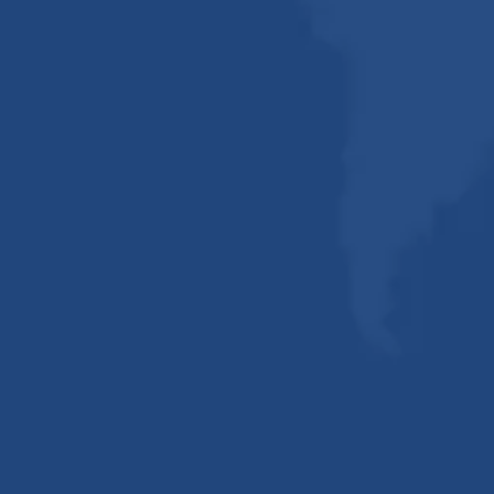
упорные шариковые
Подшипник радиально-
подшипник 7021c 7021AC
упорный подшипник 3213
3313
Zgxsy Цилиндрический
Локомотивы NSK
роликовый подшипник
Цилиндрический роликовый
NF217m печатная машина
подшипник Nj2218m
подшипника
1
...
2
3
4
12
»