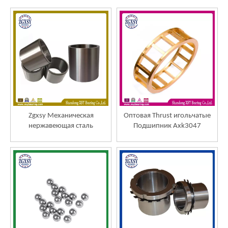
Zgxsy Механическая
Оптовая Thrust игольчатые
нержавеющая сталь
Подшипник Axk3047
подшипника на снятие
сепаратору As3047 Ls3047
закрепительной втулки