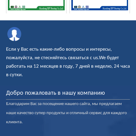
Горячие продажи 30мм SUJ2
Высокоточный подшипник
подшипник стальной шарик
Адаптер рукава H322
Если у Вас есть какие-либо вопросы и интересы,
пожалуйста, не стесняйтесь связаться с us.We будет
работать на 12 месяцев в году, 7 дней в неделю, 24 часа
в сутки.
Добро пожаловать в нашу компанию
Подушка блока
UCP211 Подушка Блок
Благодарим Вас за посещение нашего сайта, мы предлагаем
подшипников узлы вала
подшипника
Блок Подшипники UCT208
наше качество супер продукты и отличный сервис для каждого
клиента.