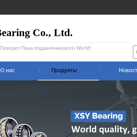
aring Co., Ltd.
 Поворот Пика подшипникового World!
О нас
Продукты
Новос