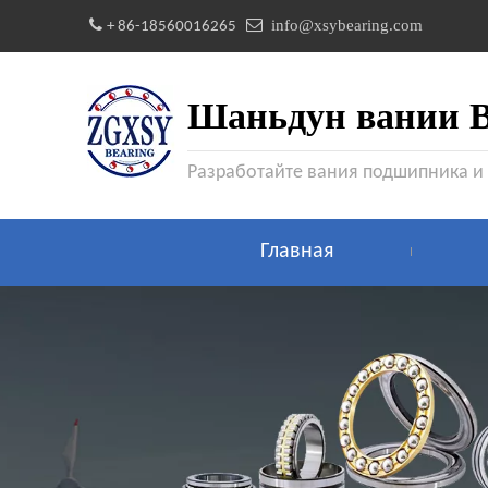


info@xsybearing.com
+ 86-18560016265
Шаньдун вании Be
Разработайте вания подшипника и
Главная