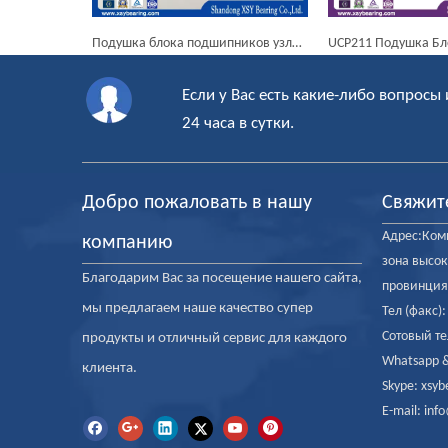
Подушка блока подшипников узлы вала Блок Подшипники UCT208
UCP211 Подушка Блок подшипника
Если у Вас есть какие-либо вопросы 
24 часа в сутки.
Добро пожаловать в нашу
Свяжит
Адрес:Комн
компанию
зона высок
Благодарим Вас за посещение нашего сайта,
провинция
мы предлагаем наше качество супер
Тел (факс)
Сотовый те
продукты и отличный сервис для каждого
Whatsapp &
клиента.
Skype: xsyb
E-mail: in