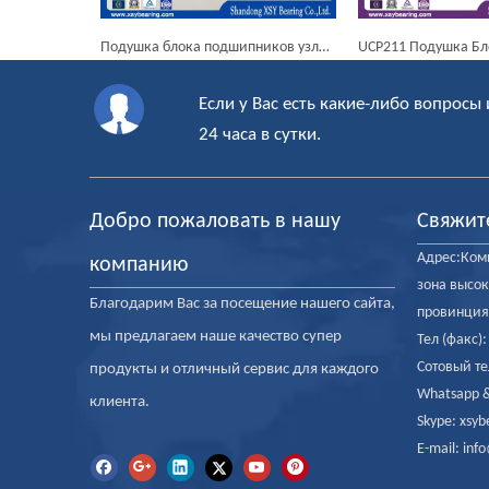
Подушка блока подшипников узлы вала Блок Подшипники UCT208
UCP211 Подушка Блок подшипника
Если у Вас есть какие-либо вопросы 
24 часа в сутки.
Добро пожаловать в нашу
Свяжит
Адрес:Комн
компанию
зона высок
Благодарим Вас за посещение нашего сайта,
провинция
мы предлагаем наше качество супер
Тел (факс)
Сотовый те
продукты и отличный сервис для каждого
Whatsapp &
клиента.
Skype: xsyb
E-mail: in