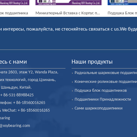
Миниатюрный Вставка с Корпус подшипника Блок подушки UCFL215
Подушка Блок подшипника / Ucfu201, Ucfu202
Поду
и интересы, пожалуйста, не стесняйтесь связаться с us.We буд
есь с нами
Наши продукты
ата 2603, этаж Y2, Wanda Plaza,
Радиальные шариковые подшип
их технологий, город Цзинань,
Конические роликовые подшипн
 Шаньдун, Китай.
Подушка блок подшипников
: + 86-531-88988425
Подшипники Принадлежности
лефон: + 86-18560016265
Сами шарикоподшипники
 WeChat: + 86-18560016265
earing
fo@xsybearing.com