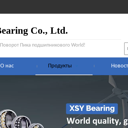
aring Co., Ltd.
 Поворот Пика подшипникового World!
О нас
Продукты
Новос