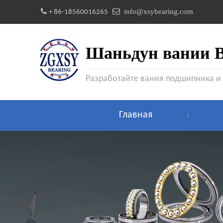


info@xsybearing.com
+ 86-18560016265
Шаньдун вании Be
Разработайте вания подшипника и
Главная