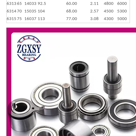
6313
65
140
33
92.5
60.00
2.11
4800
6000
6314
70
150
35
104
68.00
2.57
4500
5300
6315
75
160
37
113
77.00
3.08
4300
5000