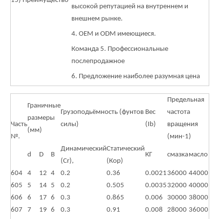
15) Преимущество
высокой репутацией на внутреннем и
внешнем рынке.
4. OEM и ODM имеющиеся.
Команда 5. Профессиональные
послепродажное
6. Предложение наиболее разумная цена
Предельная
Граничные
Грузоподьёмность (фунтов
Вес
частота
размеры
Часть
силы)
(Ib)
вращения
(мм)
№.
(мин-1)
Динамический
Статический
d
D
В
КГ
смазка
масло
(Cr),
(Кор)
604
4
12
4
0.2
0.36
0.0021
36000
44000
605
5
14
5
0.2
0.505
0.0035
32000
40000
606
6
17
6
0.3
0.865
0.006
30000
38000
607
7
19
6
0.3
0.91
0.008
28000
36000