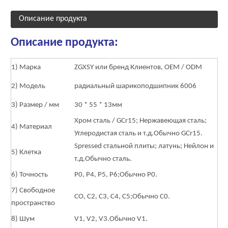
Описание продукта
Описание продукта:
1) Марка
ZGXSY или бренд Клиентов, OEM / ODM
2) Модель
радиальный шарикоподшипник 6006
3) Размер / мм
30 * 55 * 13мм
Хром сталь / GCr15; Нержавеющая сталь;
4) Материал
Углеродистая сталь и т.д.
Обычно GCr15.
Spressed стальной плиты; латунь; Нейлон и
5) Клетка
т.д.
Обычно сталь.
6) Точность
Р0, Р4, Р5, Р6;
Обычно P0.
7) Свободное
СО, С2, С3, С4, С5;
Обычно C0.
пространство
8) Шум
V1, V2, V3.
Обычно V1
.