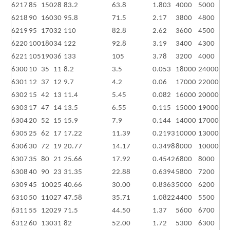
6217
85
150
28
83.2
63.8
1.803
4000
5000
6218
90
160
30
95.8
71.5
2.17
3800
4800
6219
95
170
32
110
82.8
2.62
3600
4500
6220
100
180
34
122
92.8
3.19
3400
4300
6221
105
190
36
133
105
3.78
3200
4000
6300
10
35
11
8.2
3.5
0.053
18000
24000
6301
12
37
12
9.7
4.2
0.06
17000
22000
6302
15
42
13
11.4
5.45
0.082
16000
20000
6303
17
47
14
13.5
6.55
0.115
15000
19000
6304
20
52
15
15.9
7.9
0.144
14000
17000
6305
25
62
17
17.22
11.39
0.2193
10000
13000
6306
30
72
19
20.77
14.17
0.3498
8000
10000
6307
35
80
21
25.66
17.92
0.4542
6800
8000
6308
40
90
23
31.35
22.88
0.6394
5800
7200
6309
45
100
25
40.66
30.00
0.8363
5000
6200
6310
50
110
27
47.58
35.71
1.0822
4400
5500
6311
55
120
29
71.5
44.50
1.37
5600
6700
6312
60
130
31
82
52.00
1.72
5300
6300