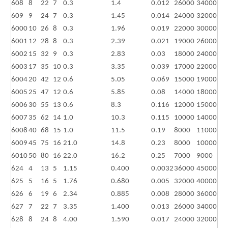
608
8
22
7
0.3
1.4
0.012
26000
34000
609
9
24
7
0.3
1.45
0.014
24000
32000
6000
10
26
8
0.3
1.96
0.019
22000
30000
6001
12
28
8
0.3
2.39
0.021
19000
26000
6002
15
32
9
0.3
2.83
0.03
18000
24000
6003
17
35
10
0.3
3.35
0.039
17000
22000
6004
20
42
12
0.6
5.05
0.069
15000
19000
6005
25
47
12
0.6
5.85
0.08
14000
18000
6006
30
55
13
0.6
8.3
0.116
12000
15000
6007
35
62
14
1.0
10.3
0.115
10000
14000
6008
40
68
15
1.0
11.5
0.19
8000
11000
6009
45
75
16
21.0
14.8
0.23
8000
10000
6010
50
80
16
22.0
16.2
0.25
7000
9000
624
4
13
5
1.15
0.400
0.0032
36000
45000
625
5
16
5
1.76
0.680
0.005
32000
40000
626
6
19
6
2.34
0.885
0.008
28000
36000
627
7
22
7
3.35
1.400
0.013
26000
34000
628
8
24
8
4.00
1.590
0.017
24000
32000