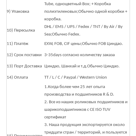
Tube, одноцветный Box; + Коробка
9) Упаковка
полиэтиленовых;
Обычно одной коробки +
коробка.
DHL / EMS / UPS / Fedex / TNT / By Air / By
10) Пересылка
Sea;
Обычно Fedex.
11) Платёж
EXW, FOB, CIF цены;
Обычно FOB Циндао.
12) Срок поставки
3-35days согласно количеству заказа
13) Порт Доставка
Циндао, Шанхай и т.д.
Обычно Циндао.
14) Оплата
TT / L / C / Paypal / Western Union
1.Когда более чем 25 лет опыта
производства и подшипников R & D.
2. Все из наших роликовых подшипников и
шарикоподшипников с CE ISO TUV
сертификат
3. Наша продукция экспортируется около
тридцати стран / территорий, и пользуется