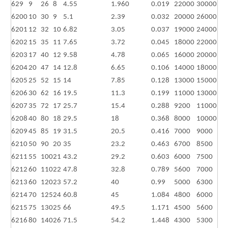
629
9
26
8
4.55
1.960
0.019
22000
30000
6200
10
30
9
5.1
2.39
0.032
20000
26000
6201
12
32
10
6.82
3.05
0.037
19000
24000
6202
15
35
11
7.65
3.72
0.045
18000
22000
6203
17
40
12
9.58
4.78
0.065
16000
20000
6204
20
47
14
12.8
6.65
0.106
14000
18000
6205
25
52
15
14
7.85
0.128
13000
15000
6206
30
62
16
19.5
11.3
0.199
11000
13000
6207
35
72
17
25.7
15.4
0.288
9200
11000
6208
40
80
18
29.5
18
0.368
8000
10000
6209
45
85
19
31.5
20.5
0.416
7000
9000
6210
50
90
20
35
23.2
0.463
6700
8500
6211
55
100
21
43.2
29.2
0.603
6000
7500
6212
60
110
22
47.8
32.8
0.789
5600
7000
6213
60
120
23
57.2
40
0.99
5000
6300
6214
70
125
24
60.8
45
1.084
4800
6000
6215
75
130
25
66
49.5
1.171
4500
5600
6216
80
140
26
71.5
54.2
1.448
4300
5300