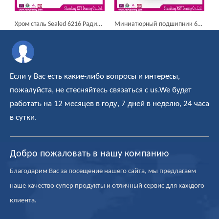
адиальный шарикоподшипник
Миниатюрный подшипник 6202 15 * 35 * 11мм Шариковый подшипник
Хром сталь Sealed 6216 Zz 2RS Радиальный шарикоподшипник
Если у Вас есть какие-либо вопросы и интересы,
пожалуйста, не стесняйтесь связаться с us.We будет
работать на 12 месяцев в году, 7 дней в неделю, 24 часа
в сутки.
Добро пожаловать в нашу компанию
Благодарим Вас за посещение нашего сайта, мы предлагаем
наше качество супер продукты и отличный сервис для каждого
клиента.