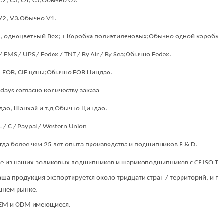
С2, С3, С4, С5;
Обычно C0.
V2, V3.
Обычно V1
.
, одноцветный Box; + Коробка полиэтиленовых;
Обычно одной коробк
/ EMS / UPS / Fedex / TNT / By Air / By Sea;
Обычно Fedex.
 FOB, CIF цены;
Обычно FOB Циндао.
days согласно количеству заказа
ао, Шанхай и т.д.
Обычно Циндао.
 L / C / Paypal / Western Union
гда более чем 25 лет опыта производства и подшипников R & D.
Все из наших роликовых подшипников и шарикоподшипников с CE ISO 
аша продукция экспортируется около тридцати стран / территорий, и 
шнем рынке.
OEM и ODM имеющиеся.