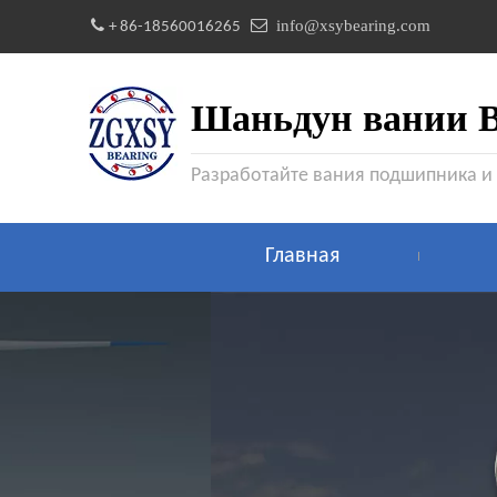


info@xsybearing.com
+ 86-18560016265
Шаньдун вании Be
Разработайте вания подшипника и
Главная