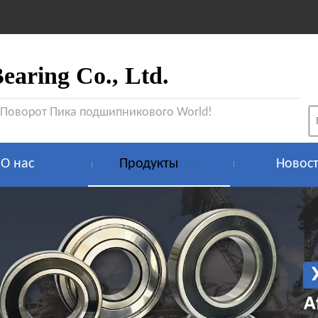
aring Co., Ltd.
 Поворот Пика подшипникового World!
О нас
Продукты
Новос