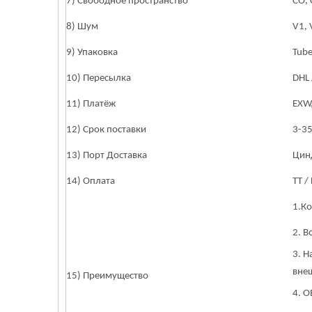
7) Свободное пространство
СО, 
8) Шум
V1, 
9) Упаковка
Tube
10) Пересылка
DHL 
11) Платёж
EXW,
12) Срок поставки
3-35
13) Порт Доставка
Цинд
14) Оплата
TT /
1.Ко
2. 
3. Н
вне
15) Преимущество
4. 