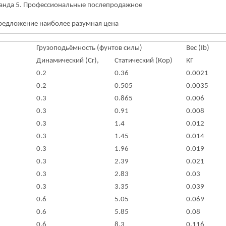
анда 5. Профессиональные послепродажное
Предложение наиболее разумная цена
Грузоподьёмность (фунтов силы)
Вес (Ib)
Динамический (Cr),
Статический (Кор)
КГ
0.2
0.36
0.0021
0.2
0.505
0.0035
0.3
0.865
0.006
0.3
0.91
0.008
0.3
1.4
0.012
0.3
1.45
0.014
0.3
1.96
0.019
0.3
2.39
0.021
0.3
2.83
0.03
0.3
3.35
0.039
0.6
5.05
0.069
0.6
5.85
0.08
0.6
8.3
0.116