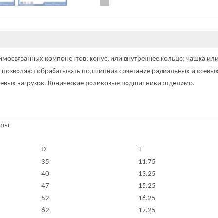
имосвязанных компонентов: конус, или внутреннее кольцо; чашка ил
сти позволяют обрабатывать подшипник сочетание радиальных и осевых
севых нагрузок. Конические роликовые подшипники отделимо.
еры
D
T
35
11.75
40
13.25
47
15.25
52
16.25
62
17.25