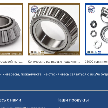
Конические роликовые подшипники, используемые для прокатного стана 32212 32213 32215 32216
33000 серии конический роликовый подшипник
и интересы, пожалуйста, не стесняйтесь связаться с us.We буд
есь с нами
Наши продукты