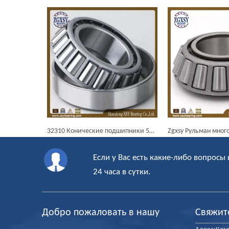
32310 Конические подшипники 50X110X42.25 роликовые подшипники Мм Метрика конусности
Zgxsy Рульман многоцелевой мотоциклетный двигатель конический роликовый подшипник
Если у Вас есть какие-либо вопросы 
24 часа в сутки.
Добро пожаловать в нашу
Свяжит