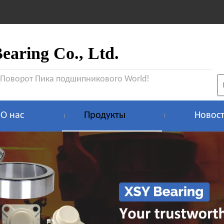
aring Co., Ltd.
 Поворот Пика подшипникового World!
О нас
Продукты
Новос