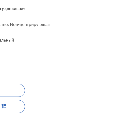
и радиальная
ство: Non-центрирующая
дельный