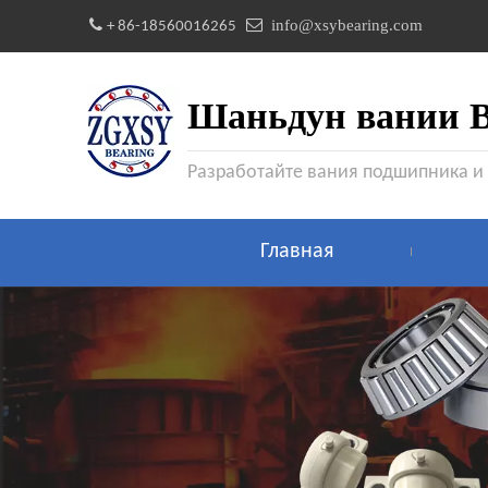


info@xsybearing.com
+ 86-18560016265
Шаньдун вании Be
Разработайте вания подшипника и
Главная