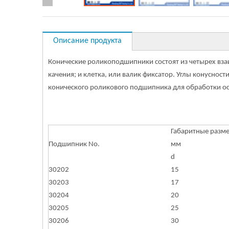
Описание продукта
Конические роликоподшипники состоят из четырех вза
качения; и клетка, или валик фиксатор. Углы конусно
конического роликового подшипника для обработки о
Габаритные разм
Подшипник No.
мм
d
30202
15
30203
17
30204
20
30205
25
30206
30